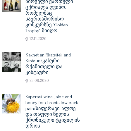
პირველი ქართული
ცქრიალა ღვინო,
რომელმაც
საერთაშორისო
კონკურსზე “Golden
Trophy” მიიღო
12.11.2020
Kakhetian Rkatsiteli and
Kintauri/კახური
რქაწითელი და
კინტაური
23.09.2020
Saperavi wine , aloe and
honey for chronic low back
pain/საფერავი, ალოე
და თაფლი წელის
ქრონიკული ტკივილის
დროს