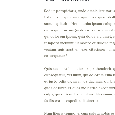
Sed ut perspiciatis, unde omnis iste nat
totam rem aperiam eaque ipsa, quae ab ill
sunt, explicabo. Nemo enim ipsam voluptat
consequuntur magni dolores eos, qui rat
qui dolorem ipsum, quia dolor sit, amet, 
tempora incidunt, ut labore et dolore m
veniam, quis nostrum exercitationem ulla
consequatur?
Quis autem vel eum iure reprehenderit, qu
consequatur, vel illum, qui dolorem eum f
et iusto odio dignissimos ducimus, qui bl
quos dolores et quas molestias excepturi 
culpa, qui officia deserunt mollitia anim
facilis est et expedita distinctio.
Nam libero tempore, cum soluta nobis est