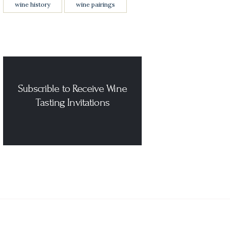
wine history
wine pairings
Subscrible to Receive Wine
Tasting Invitations