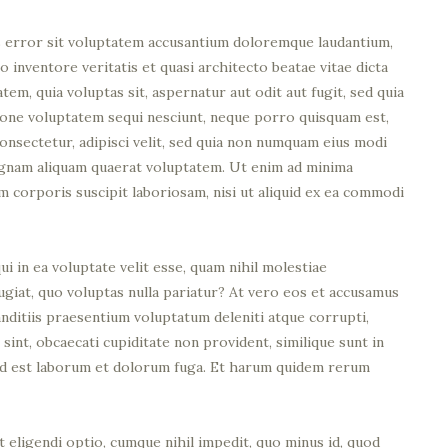
us error sit voluptatem accusantium doloremque laudantium,
o inventore veritatis et quasi architecto beatae vitae dicta
em, quia voluptas sit, aspernatur aut odit aut fugit, sed quia
ione voluptatem sequi nesciunt, neque porro quisquam est,
consectetur, adipisci velit, sed quia non numquam eius modi
agnam aliquam quaerat voluptatem. Ut enim ad minima
m corporis suscipit laboriosam, nisi ut aliquid ex ea commodi
i in ea voluptate velit esse, quam nihil molestiae
ugiat, quo voluptas nulla pariatur? At vero eos et accusamus
anditiis praesentium voluptatum deleniti atque corrupti,
sint, obcaecati cupiditate non provident, similique sunt in
i, id est laborum et dolorum fuga. Et harum quidem rerum
 eligendi optio, cumque nihil impedit, quo minus id, quod