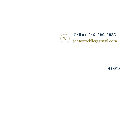
Home
About Us
Store
Call us: 646-399-9935
johnsrockllc@gmail.com
Wine List
Blog
HOME
Contacts