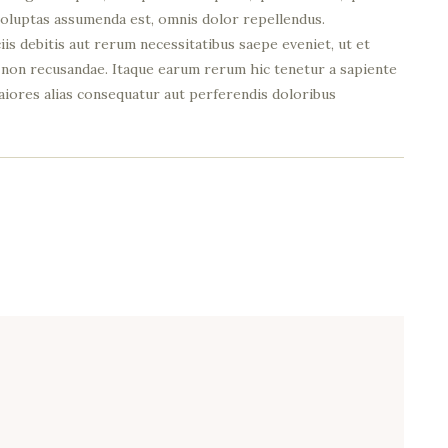
voluptas assumenda est, omnis dolor repellendus.
s debitis aut rerum necessitatibus saepe eveniet, ut et
 non recusandae. Itaque earum rerum hic tenetur a sapiente
maiores alias consequatur aut perferendis doloribus