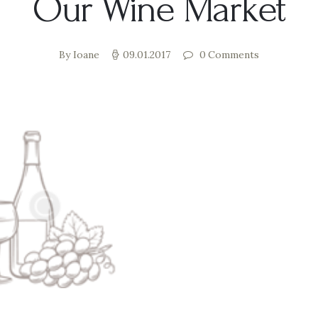
Our Wine Market
By Ioane
09.01.2017
0
Comments