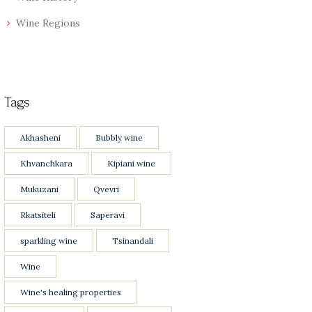
Wine Regions
Tags
Akhasheni
Bubbly wine
Khvanchkara
Kipiani wine
Mukuzani
Qvevri
Rkatsiteli
Saperavi
sparkling wine
Tsinandali
Wine
Wine's healing properties