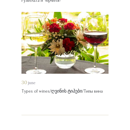
Рузвельта и Черчиля?
30
june
Types of wines/ღვინის ტიპები/Типы вина