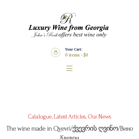
Home
About Us
Store
Wine List
Your Cart:
Blog
0 items
-
$0
Contacts
Catalogue
,
Latest Articles
,
Our News
The wine made in Qvevri/ქვევრის ღვინო/Вино
Квеври