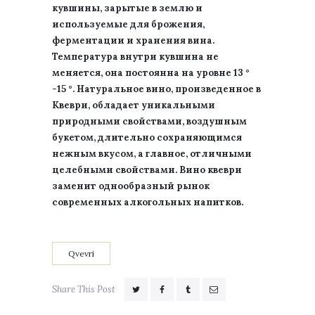
кувшины, зарытые в землю и
используемые для брожения,
ферментации и хранения вина.
Температура внутри кувшина не
меняется, она постоянна на уровне 13 °
-15 °. Натуральное вино, произведенное в
Квеври, обладает уникальными
природными свойствами, воздушным
букетом, длительно сохраняющимся
нежным вкусом, а главное, отличными
целебными свойствами. Вино квеври
заменит однообразный рынок
современных алкогольных напитков.
Qvevri
Share This Post