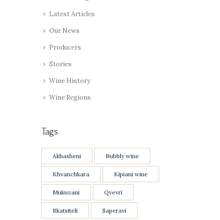
Latest Articles
Our News
Producers
Stories
Wine History
Wine Regions
Tags
Akhasheni
Bubbly wine
Khvanchkara
Kipiani wine
Mukuzani
Qvevri
Rkatsiteli
Saperavi