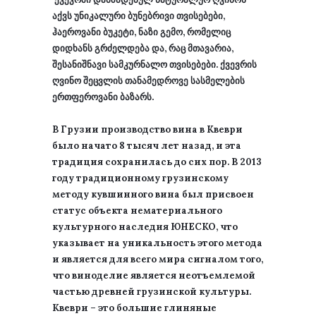
აქვს უნიკალური ბუნებრივი თვისებები,
ჰაეროვანი ბუკეტი, ნაზი გემო, რომელიც
დიდხანს გრძელდება და, რაც მთავარია,
შესანიშნავი სამკურნალო თვისებები. ქვევრის
ღვინო შეცვლის თანამედროვე სასმელების
ერთფეროვანი ბაზარს.
В Грузии производство вина в Квеври
было начато 8 тысяч лет назад, и эта
традиция сохранилась до сих пор. В 2013
году традиционному грузинскому
методу кувшинного вина был присвоен
статус объекта нематериального
культурного наследия ЮНЕСКО, что
указывает на уникальность этого метода
и является для всего мира сигналом того,
что виноделие является неотъемлемой
частью древней грузинской культуры.
Квеври – это большие глиняные