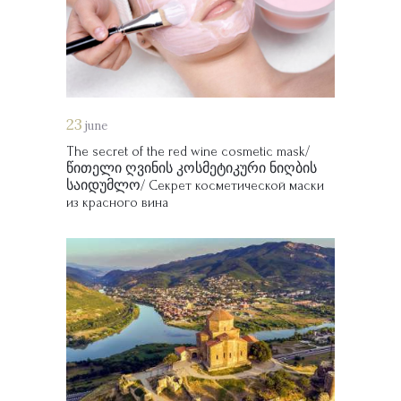
23
june
The secret of the red wine cosmetic mask/
წითელი ღვინის კოსმეტიკური ნიღბის
საიდუმლო/ Секрет косметической маски
из красного вина