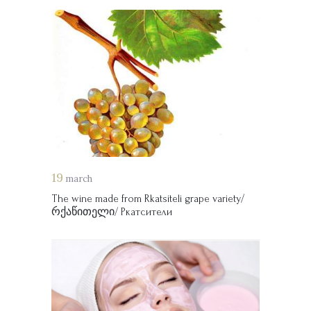
19
march
The wine made from Rkatsiteli grape variety/
რქაწითელი/ Ркатсители