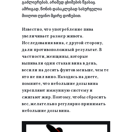
გაძლიერებას, არამედ ცხიმების წვასაც.
ამრიგად, წონის დასაკლებად სასურველია
მიიღოთ ღვინო მცირე დოზებით.
Известно, что употребление пива
увеличивает размер живота.
Исследования вина, с другой сторону,
дали противоположный результат. В
частности, женщины, которые
выпивали один стакан вина в день,
весили на десять фунтов меньше, чем те
кто не пил вино. Находясь на диете,
помните, что небольшие дозы вина
укрепляют иммунную систему и
сжигают жир. Поэтому, чтобы сбросить
вес, желательно регулярно принимать
небольшие дозы вина.