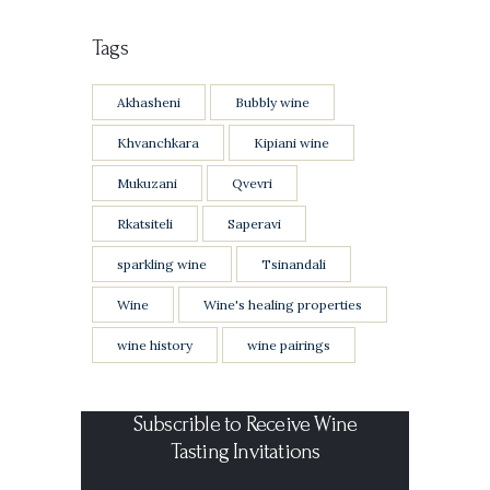
Tags
Akhasheni
Bubbly wine
Khvanchkara
Kipiani wine
Mukuzani
Qvevri
Rkatsiteli
Saperavi
sparkling wine
Tsinandali
Wine
Wine's healing properties
wine history
wine pairings
Subscrible to Receive Wine
Tasting Invitations