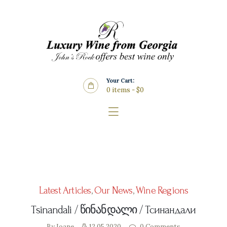
Home
About Us
Store
Wine List
Your Cart:
Blog
0 items
-
$0
Contacts
Latest Articles
,
Our News
,
Wine Regions
Tsinandali / წინანდალი / Тсинандали
By Ioane
12.05.2020
0
Comments