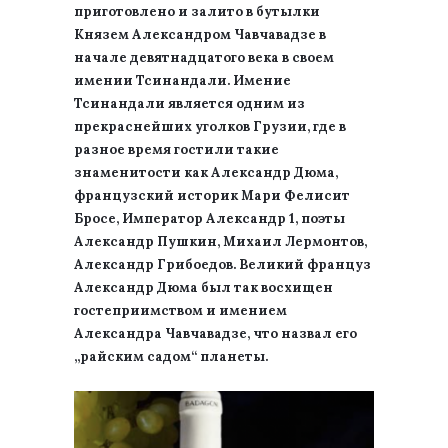
приготовлено и залито в бутылки
Князем Александром Чавчавадзе в
начале девятнадцатого века в своем
имении Тсинандали. Имение
Тсинандали является одним из
прекраснейших уголков Грузии, где в
разное время гостили такие
знаменитости как Александр Дюма,
французский историк Мари Фелисит
Бросе, Император Александр 1, поэты
Александр Пушкин, Михаил Лермонтов,
Александр Грибоедов. Великий француз
Александр Дюма был так восхищен
гостеприимством и имением
Александра Чавчавадзе, что назвал его
„райским садом“ планеты.