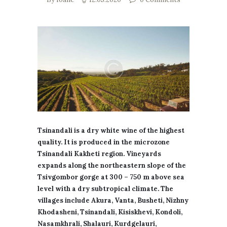
Tsinandali is a dry white wine of the highest
quality. It is produced in the microzone
Tsinandali Kakheti region. Vineyards
expands along the northeastern slope of the
Tsivgombor gorge at 300 – 750 m above sea
level with a dry subtropical climate. The
villages include Akura, Vanta, Busheti, Nizhny
Khodasheni, Tsinandali, Kisiskhevi, Kondoli,
Nasamkhrali, Shalauri, Kurdgelauri,