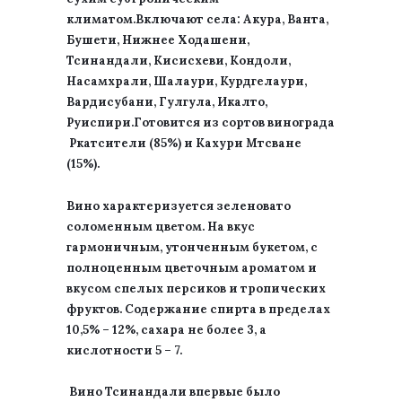
климатом.Включают села: Акура, Ванта,
Бушети, Нижнее Ходашени,
Тсинандали, Кисисхеви, Кондоли,
Насамхрали, Шалаури, Курдгелаури,
Вардисубани, Гулгула, Икалто,
Руиспири.Готовится из сортов винограда
Ркатсители (85%) и Кахури Мтсване
(15%).
Вино характеризуется зеленовато
соломенным цветом. На вкус
гармоничным, утонченным букетом, с
полноценным цветочным ароматом и
вкусом спелых персиков и тропических
фруктов. Содержание спирта в пределах
10,5% – 12%, сахара не более 3, а
кислотности 5 – 7.
Вино Тсинандали впервые было