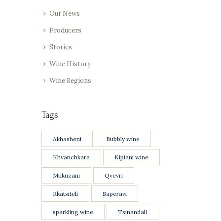
Our News
Producers
Stories
Wine History
Wine Regions
Tags
Akhasheni
Bubbly wine
Khvanchkara
Kipiani wine
Mukuzani
Qvevri
Rkatsiteli
Saperavi
sparkling wine
Tsinandali