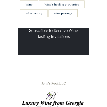
Wine
Wine's healing properties
wine history
wine pairings
Subscrible to Receive Wine
Tasting Invitations
John's Rock LLC