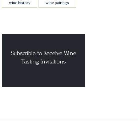
wine history
wine pairings
Subscrible to Receive Wine
Tasting Invitations