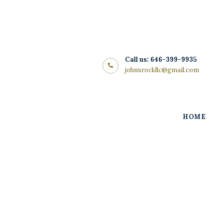
Home
About Us
Store
Call us: 646-399-9935
johnsrockllc@gmail.com
Wine List
Blog
HOME
Contacts