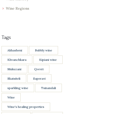
Wine Regions
Tags
Akhasheni
Bubbly wine
Khvanchkara
Kipiani wine
Mukuzani
Qvevri
Rkatsiteli
Saperavi
sparkling wine
Tsinandali
Wine
Wine's healing properties