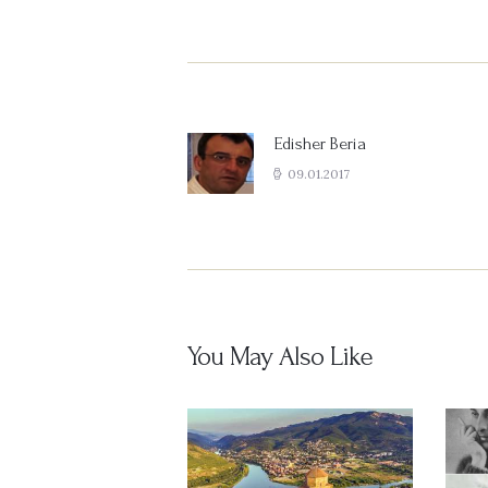
Post
navigation
Edisher Beria
Previous
post:
09.01.2017
You May Also Like